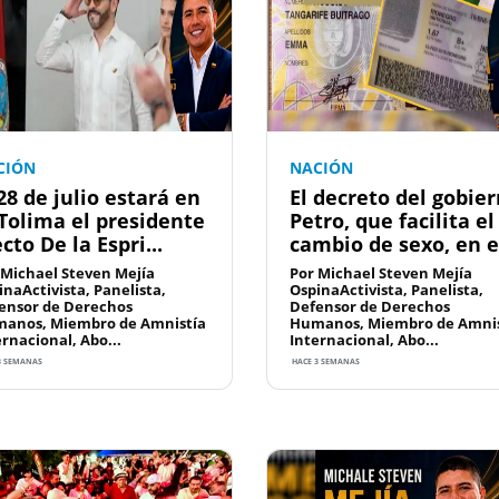
CIÓN
NACIÓN
 28 de julio estará en
El decreto del gobie
 Tolima el presidente
Petro, que facilita el
cto De la Espri...
cambio de sexo, en e.
 Michael Steven Mejía
Por Michael Steven Mejía
inaActivista, Panelista,
OspinaActivista, Panelista,
ensor de Derechos
Defensor de Derechos
anos, Miembro de Amnistía
Humanos, Miembro de Amnis
ernacional, Abo...
Internacional, Abo...
3 SEMANAS
HACE 3 SEMANAS