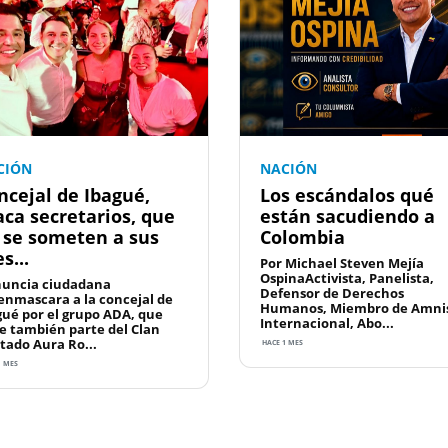
CIÓN
NACIÓN
ncejal de Ibagué,
Los escándalos qué
aca secretarios, que
están sacudiendo a
 se someten a sus
Colombia
s...
Por Michael Steven Mejía
OspinaActivista, Panelista,
uncia ciudadana
Defensor de Derechos
enmascara a la concejal de
Humanos, Miembro de Amnis
gué por el grupo ADA, que
Internacional, Abo...
e también parte del Clan
tado Aura Ro...
HACE 1 MES
1 MES