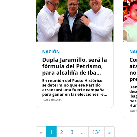
NACIÓN
NA
Dupla Jaramillo, será la
Co
fórmula del Petrismo,
at
para alcaldía de Iba...
no
pre
En reunión del Pacto Histórico,
se determinó que ese Partido
Den
arrancará una fuerte campaña
des
para ganar en las elecciones re...
Iba
hac
HACE 4 SEMANAS
Hur
HACE 
«
1
2
3
...
134
»