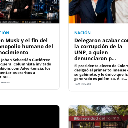
CIÓN
NACIÓN
on Musk y el fin del
Delegaron acabar co
nopolio humano del
la corrupción de la
nocimiento
UNP, a quien
denunciaron p...
: Johan Sebastián Gutiérrez
quera. Columnista invitado
El presidente electo de Colo
bioin.com Advertencia: los
designó al primer tolimense
entarios escritos a
su gabinete, y lo único que h
tinu...
generado es polémica. Al e...
1 SEMANA
HACE 1 SEMANA