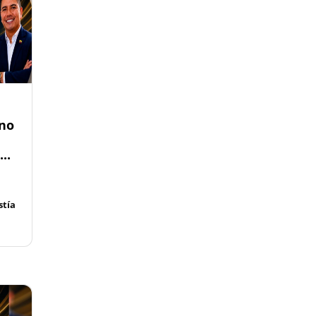
rno
..
tía