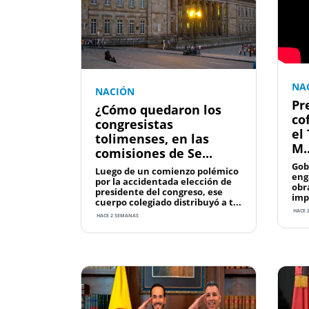
NA
NACIÓN
Pr
¿Cómo quedaron los
co
congresistas
el
tolimenses, en las
M..
comisiones de Se...
Gob
Luego de un comienzo polémico
eng
por la accidentada elección de
obr
presidente del congreso, ese
imp
cuerpo colegiado distribuyó a t...
HACE 
HACE 2 SEMANAS