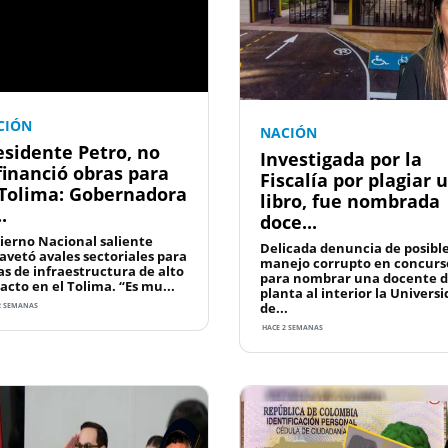
CIÓN
NACIÓN
esidente Petro, no
Investigada por la
financió obras para
Fiscalía por plagiar 
 Tolima: Gobernadora
libro, fue nombrada
.
doce...
ierno Nacional saliente
Delicada denuncia de posibl
avetó avales sectoriales para
manejo corrupto en concurs
as de infraestructura de alto
para nombrar una docente 
acto en el Tolima. “Es mu...
planta al interior la Univers
de...
2 SEMANAS
HACE 2 SEMANAS