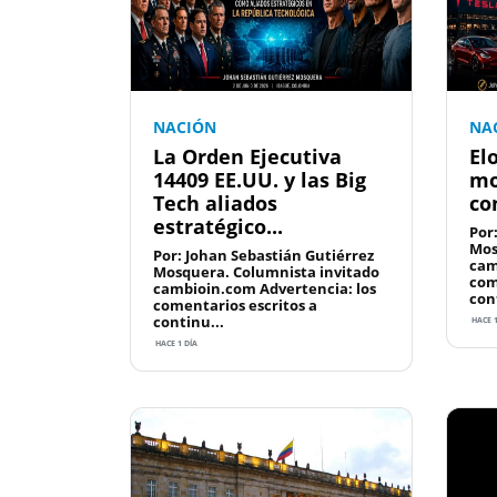
NACIÓN
NA
La Orden Ejecutiva
El
14409 EE.UU. y las Big
mo
Tech aliados
co
estratégico...
Por
Mos
Por: Johan Sebastián Gutiérrez
cam
Mosquera. Columnista invitado
com
cambioin.com Advertencia: los
con
comentarios escritos a
continu...
HACE 
HACE 1 DÍA