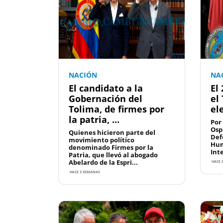
NACIÓN
NA
El candidato a la
El
Gobernación del
el
Tolima, de firmes por
ele
la patria, ...
Por
Osp
Quienes hicieron parte del
Def
movimiento político
Hum
denominado Firmes por la
Int
Patria, que llevó al abogado
Abelardo de la Espri...
HACE 
HACE 3 SEMANAS