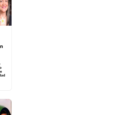
un
e
o
de
idad