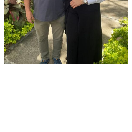
Previous
Next
Foto: Andrés Enrique Ramírez Galindo, secretario de
salud por un día. cambioin.com
Por:
Editor Ibagué
-
Publicado en noviembre 26,
2025