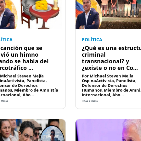
ÍTICA
POLÍTICA
 canción que se
¿Qué es una estruct
lvió un himno
criminal
ando se habla del
transnacional? y
cotráfico ...
¿existe o no en Co...
 Michael Steven Mejía
Por Michael Steven Mejía
inaActivista, Panelista,
OspinaActivista, Panelista,
ensor de Derechos
Defensor de Derechos
anos, Miembro de Amnistía
Humanos, Miembro de Amnis
ernacional, Abo...
Internacional, Abo...
2 MESES
HACE 2 MESES