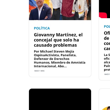
POL
POLÍTICA
Of
Giovanny Martínez, el
de
concejal que solo ha
co
causado problemas
ca
Por Michael Steven Mejía
La 
OspinaActivista, Panelista,
ofi
Defensor de Derechos
alc
Humanos, Miembro de Amnistía
Pal
Internacional, Abo...
prot
HACE 1 MES
HACE 