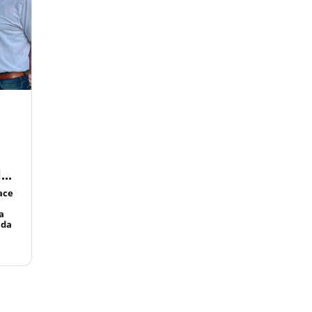
..
ace
a
ada