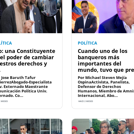
ÍTICA
POLÍTICA
o: una Constituyente
Cuando uno de los
 el poder de cambiar
banqueros más
estros derechos y
importantes del
.
mundo, tuvo que pre.
: Jose Baruth Tafur
Por Michael Steven Mejía
ierrezAbogado-Especialista
OspinaActivista, Panelista,
v. Externado Maestrante
Defensor de Derechos
unicación Política Univ.
Humanos, Miembro de Amnis
ernado. Co...
Internacional, Abo...
2 MESES
HACE 2 MESES