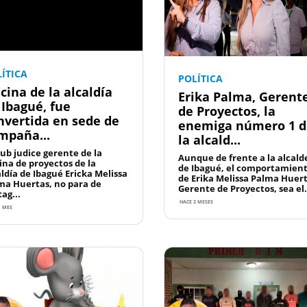
ÍTICA
POLÍTICA
icina de la alcaldía
Erika Palma, Gerent
 Ibagué, fue
de Proyectos, la
nvertida en sede de
enemiga número 1 d
mpaña...
la alcald...
Sub judice gerente de la
Aunque de frente a la alcald
cina de proyectos de la
de Ibagué, el comportamien
aldía de Ibagué Ericka Melissa
de Erika Melissa Palma Huert
ma Huertas, no para de
Gerente de Proyectos, sea el.
ag...
HACE 2 MESES
1 MES