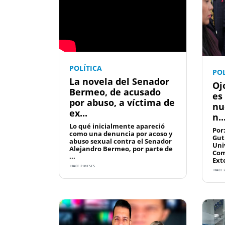
POLÍTICA
POL
La novela del Senador
Oj
Bermeo, de acusado
es
por abuso, a víctima de
nu
ex...
n..
Lo qué inicialmente apareció
Por
como una denuncia por acoso y
Gut
abuso sexual contra el Senador
Uni
Alejandro Bermeo, por parte de
Com
...
Ext
HACE 2 MESES
HACE 