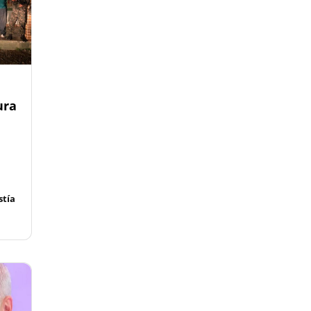
ura
tía