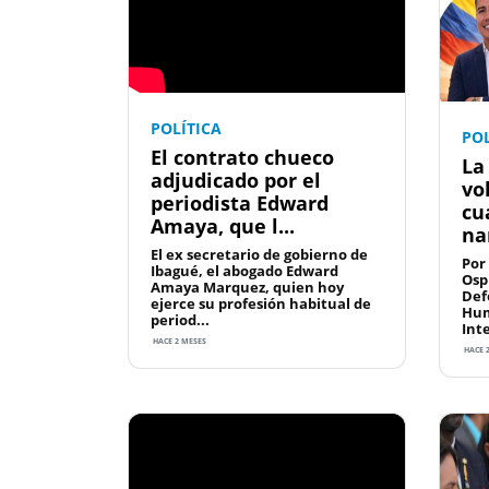
POLÍTICA
POL
El contrato chueco
La
adjudicado por el
vo
periodista Edward
cu
Amaya, que l...
nar
El ex secretario de gobierno de
Por
Ibagué, el abogado Edward
Osp
Amaya Marquez, quien hoy
Def
ejerce su profesión habitual de
Hum
period...
Int
HACE 2 MESES
HACE 