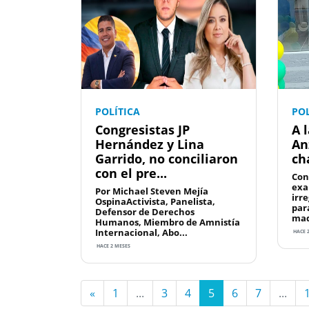
POLÍTICA
POL
Congresistas JP
A 
Hernández y Lina
An
Garrido, no conciliaron
ch
con el pre...
Con
exa
Por Michael Steven Mejía
irr
OspinaActivista, Panelista,
par
Defensor de Derechos
maq
Humanos, Miembro de Amnistía
Internacional, Abo...
HACE 
HACE 2 MESES
«
1
...
3
4
5
6
7
...