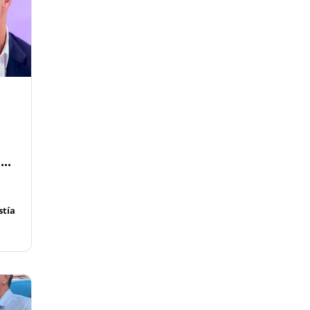
..
tía