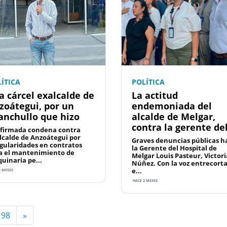
ÍTICA
POLÍTICA
la cárcel exalcalde de
La actitud
zoátegui, por un
endemoniada del
anchullo que hizo
alcalde de Melgar,
contra la gerente del.
firmada condena contra
lcalde de Anzoátegui por
Graves denuncias públicas h
egularidades en contratos
la Gerente del Hospital de
a el mantenimiento de
Melgar Louis Pasteur, Victori
uinaria pe...
Núñez. Con la voz entrecort
e...
2 MESES
HACE 2 MESES
198
»