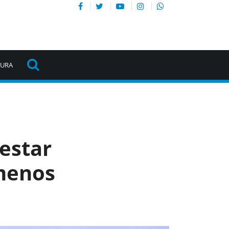
TURA
estar
 menos