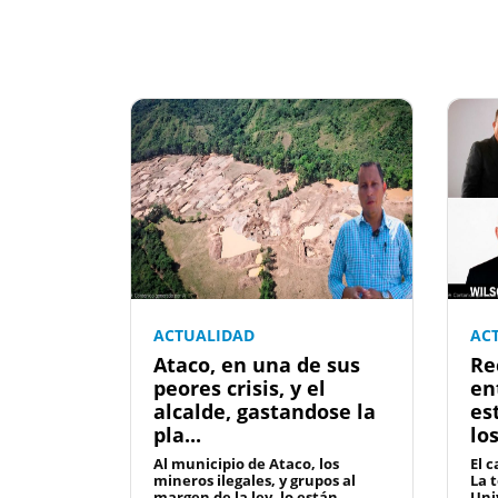
ACTUALIDAD
AC
Ataco, en una de sus
Re
peores crisis, y el
en
alcalde, gastandose la
es
pla...
lo
Al municipio de Ataco, los
El c
mineros ilegales, y grupos al
La 
margen de la ley, lo están
Uni