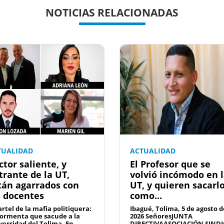
NOTICIAS RELACIONADAS
TUALIDAD
ACTUALIDAD
ctor saliente, y
El Profesor que se
trante de la UT,
volvió incómodo en 
tán agarrados con
UT, y quieren sacarl
s docentes
como...
artel de la mafia politiquera:
Ibagué, Tolima, 5 de agosto d
tormenta que sacude a la
2026 SeñoresJUNTA
versidad del Tolima. En
DIRECTIVAASOCIACIÓN SINDI