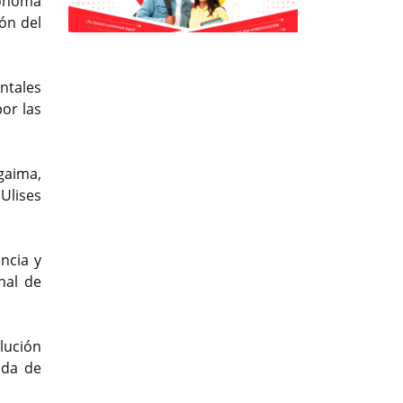
tónoma
ón del
Previous
Previous
Next
Next
ntales
por las
gaima,
Ulises
encia y
nal de
lución
ida de