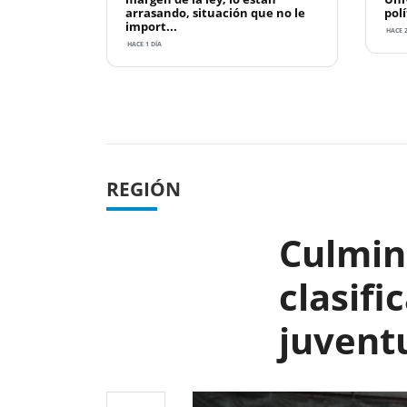
arrasando, situación que no le
polí
import...
HACE 2
HACE 1 DÍA
Previous
REGIÓN
Culmina
clasifi
juvent