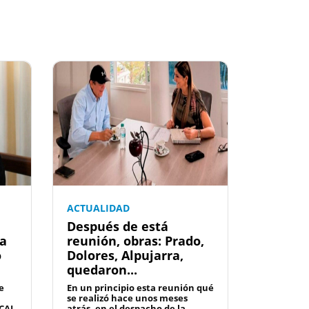
ACTUALIDAD
Después de está
la
reunión, obras: Prado,
o
Dolores, Alpujarra,
quedaron...
e
En un principio esta reunión qué
se realizó hace unos meses
CAL
atrás, en el despacho de la