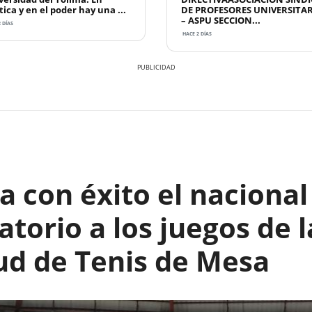
tica y en el poder hay una ...
DE PROFESORES UNIVERSITA
– ASPU SECCION...
 DÍAS
HACE 2 DÍAS
 con éxito el nacional
catorio a los juegos de l
ud de Tenis de Mesa