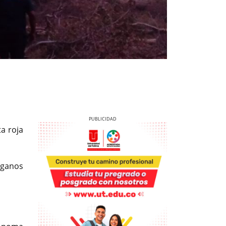
a roja
anos
Previous
Next