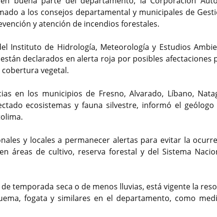
 en buena parte del departamento, la Corporación Au
amado a los consejos departamental y municipales de Gesti
vención y atención de incendios forestales.
l Instituto de Hidrología, Meteorología y Estudios Ambie
 están declarados en alerta roja por posibles afectaciones 
 cobertura vegetal.
as en los municipios de Fresno, Alvarado, Líbano, Nata
ctado ecosistemas y fauna silvestre, informó el geólogo 
tolima.
onales y locales a permanecer alertas para evitar la ocurr
n áreas de cultivo, reserva forestal y del Sistema Nacio
e temporada seca o de menos lluvias, está vigente la reso
uema, fogata y similares en el departamento, como med