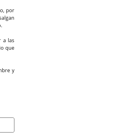
o, por
salgan
.
 a las
io que
mbre y
t