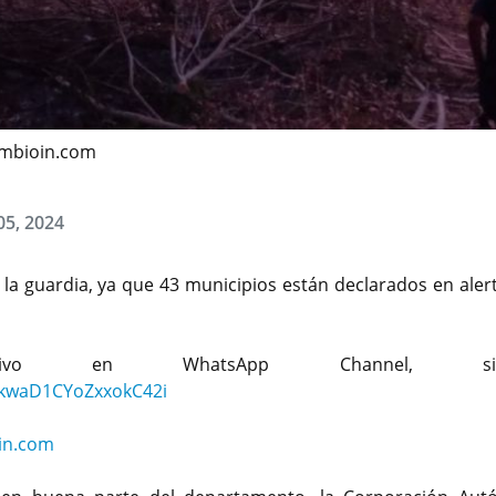
cambioin.com
05, 2024
la guardia, ya que 43 municipios están declarados en alert
lusivo en WhatsApp Channel, sig
9kwaD1CYoZxxokC42i
in.com