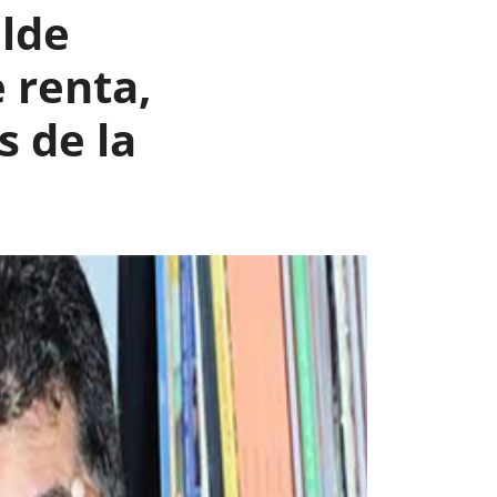
lde
 renta,
s de la