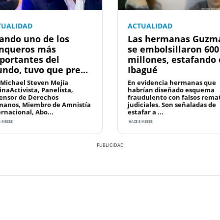
TUALIDAD
ACTUALIDAD
ando uno de los
Las hermanas Guzm
nqueros más
se embolsillaron 600
portantes del
millones, estafando
ndo, tuvo que pre...
Ibagué
 Michael Steven Mejía
En evidencia hermanas que
inaActivista, Panelista,
habrían diseñado esquema
ensor de Derechos
fraudulento con falsos rema
anos, Miembro de Amnistía
judiciales. Son señaladas de
ernacional, Abo...
estafar a ...
2 MESES
HACE 5 MESES