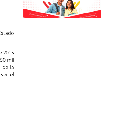
Previous
Previous
Next
Next
Estado
e 2015
 50 mil
 de la
ser el
t