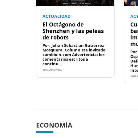
ACTUALIDAD
AC
El Octágono de
Cu
Shenzhen y las peleas
ba
de robots
im
mu
Por: Johan Sebastián Gutiérrez
Mosquera. Columnista invitado
Por
cambioin.com Advertencia: los
Osp
comentarios escritos a
Def
continu...
Hum
Int
HACE 2 SEMANAS
HACE 
Previous
ECONOMÍA