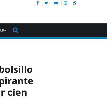
TURA
bolsillo
pirante
ar cien