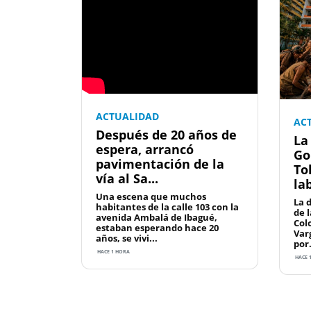
ACTUALIDAD
AC
Después de 20 años de
La
espera, arrancó
Go
pavimentación de la
To
vía al Sa...
la
Una escena que muchos
La 
habitantes de la calle 103 con la
de 
avenida Ambalá de Ibagué,
Col
estaban esperando hace 20
Var
años, se vivi...
por.
HACE 1 HORA
HACE 
Previous