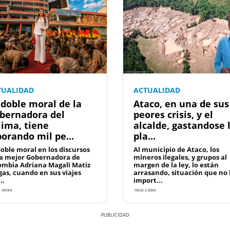
TUALIDAD
ACTUALIDAD
 doble moral de la
Ataco, en una de sus
bernadora del
peores crisis, y el
lima, tiene
alcalde, gastandose 
borando mil pe...
pla...
doble moral en los discursos
Al municipio de Ataco, los
la mejor Gobernadora de
mineros ilegales, y grupos al
ombia Adriana Magali Matiz
margen de la ley, lo están
gas, cuando en sus viajes
arrasando, situación que no 
..
import...
1 HORA
HACE 2 DÍAS