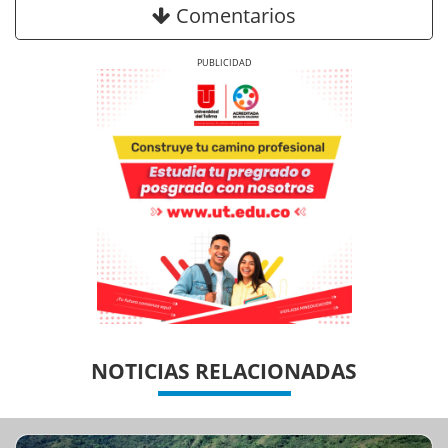
Comentarios
Previous
Next
Previous
Previous
Next
Next
NOTICIAS RELACIONADAS