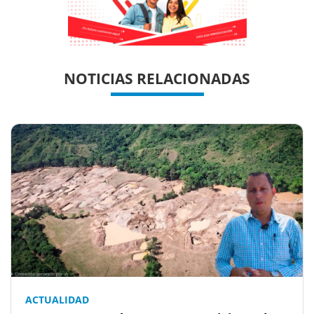
Previous
Previous
Next
Next
NOTICIAS RELACIONADAS
ACTUALIDAD