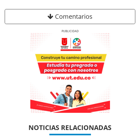
Comentarios
Previous
Next
Previous
Previous
Next
Next
NOTICIAS RELACIONADAS