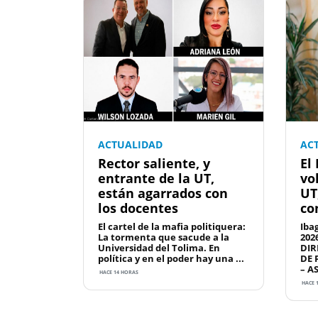
ACTUALIDAD
AC
Rector saliente, y
El
entrante de la UT,
vo
están agarrados con
UT
los docentes
co
El cartel de la mafia politiquera:
Iba
La tormenta que sacude a la
202
Universidad del Tolima. En
DIR
política y en el poder hay una ...
DE 
– A
HACE 14 HORAS
HACE 