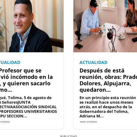
TUALIDAD
ACTUALIDAD
 Profesor que se
Después de está
lvió incómodo en la
reunión, obras: Prad
, y quieren sacarlo
Dolores, Alpujarra,
mo...
quedaron...
gué, Tolima, 5 de agosto de
En un principio esta reunión
6 SeñoresJUNTA
se realizó hace unos meses
ECTIVAASOCIACIÓN SINDICAL
atrás, en el despacho de la
PROFESORES UNIVERSITARIOS
Gobernadora del Tolima,
SPU SECCION...
Adriana M...
14 HORAS
HACE 14 HORAS