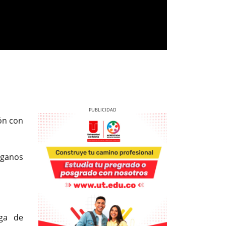
ión con
anos
Previous
Next
ega de