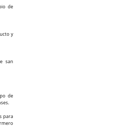
pio de
ucto y
de san
ipo de
nses.
s para
Armero