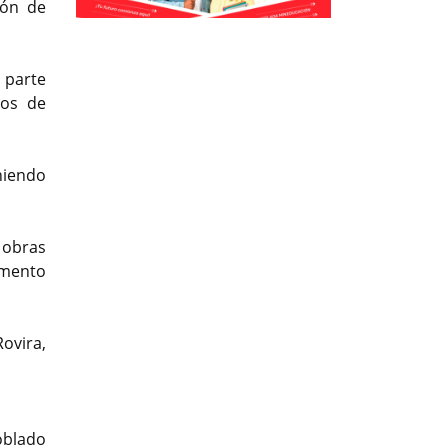
ión de
Previous
Previous
Next
Next
 parte
tos de
niendo
 obras
amento
ovira,
poblado