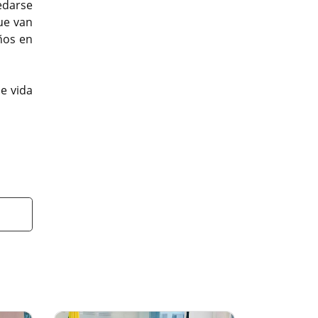
edarse
ue van
ños en
e vida
t