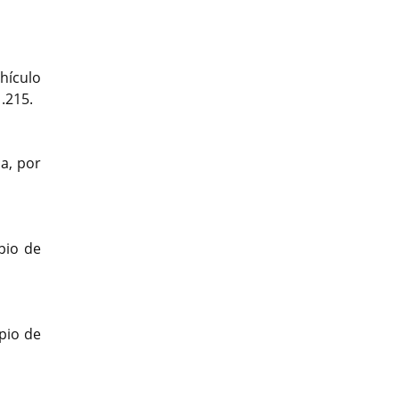
hículo
.215.
a, por
pio de
ipio de