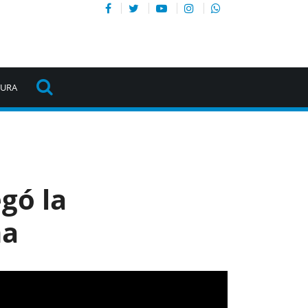
TURA
gó la
ma