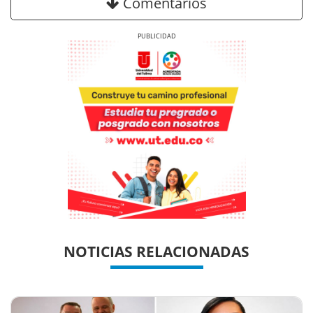
Comentarios
Previous
Next
Previous
Previous
Next
Next
NOTICIAS RELACIONADAS