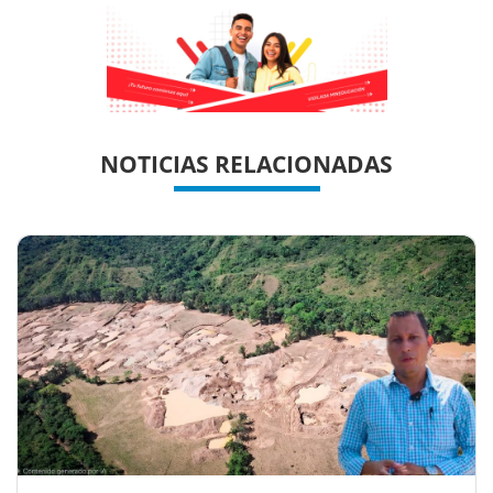
Previous
Previous
Next
Next
NOTICIAS RELACIONADAS