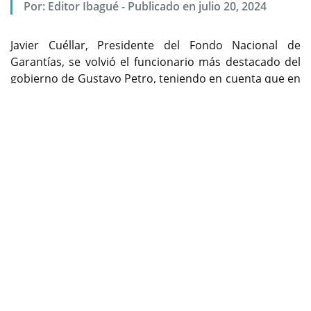
Por:
Editor Ibagué
-
Publicado en julio 20, 2024
Javier Cuéllar, Presidente del Fondo Nacional de
Garantías, se volvió el funcionario más destacado del
gobierno de Gustavo Petro, teniendo en cuenta que en
Previous
Next
tiempo récord cumplió las metas propuestas en esa
entidad. Hoy se le considera el As bajo la manga de la
administración del cambio.
Copia 1: Gestión de Javier Cuéllar, en la Presidencia
del Fondo Nacional de Garantías, en el
Tolima.
cambioin.com