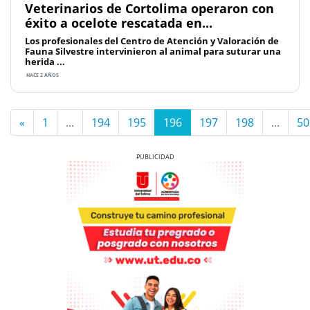
Veterinarios de Cortolima operaron con
éxito a ocelote rescatada en...
Los profesionales del Centro de Atención y Valoración de
Fauna Silvestre intervinieron al animal para suturar una
herida ...
HACE 2 AÑOS
«
1
...
194
195
196
197
198
...
50
Previous
Next
Previous
Next