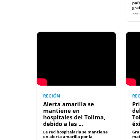
paí
grat
HACE 
REGIÓN
RE
Alerta amarilla se
Pr
mantiene en
de
hospitales del Tolima,
To
debido a las ...
éx
La red hospitalaria se mantiene
Gra
en alerta amarilla por la
mat