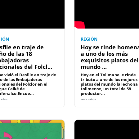
GIÓN
REGIÓN
sfile en traje de
Hoy se rinde homen
ño de las 18
a uno de los más
bajadoras
exquisitos platos del
cionales del Folcl...
mundo ...
se vivió el Desfile en traje de
Hoy en el Tolima se le rinde
o de las Embajadoras
tributo a uno de los mejores
ionales del Folclor en el
platos del mundo la lechona
que Caiké de
tolimense, un total de 58
fenalco.Encue...
productor...
2 AÑOS
HACE 2 AÑOS