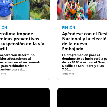
GIÓN
REGIÓN
rtolima impone
Agéndese con el Desf
didas preventivas
Nacional y la elecci
 suspensión en la vía
de la nueva
ill...
Embajado...
corporación determinó
La programación para el
ibles afectaciones al
domingo 30 de junio será a pa
sistema con el vertimiento
de las 10:00 a.m. con el Gran
aguas residuales sin
Desfile de San Pedro y a las
tamiento previ...
7:00...
2 AÑOS
HACE 2 AÑOS