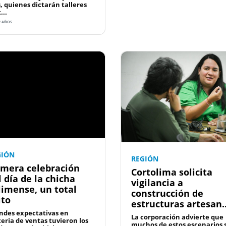
s, quienes dictarán talleres
...
2 AÑOS
GIÓN
REGIÓN
imera celebración
Cortolima solicita
l día de la chicha
vigilancia a
limense, un total
construcción de
ito
estructuras artesan..
ndes expectativas en
La corporación advierte que
eria de ventas tuvieron los
muchos de estos escenarios 