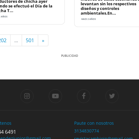
ductores de chicha ayer
levantan sin los respectivos
ndo se efectuó el Día de la
diseños y controles
ha T...
ambientales.En...
2 AÑOS
HACE 2 AÑOS
202
...
501
»
tenos
Paute con nosotros
3134830774
44 6491
mendezjunior@gmail.com
revistacambioin@gmail.com