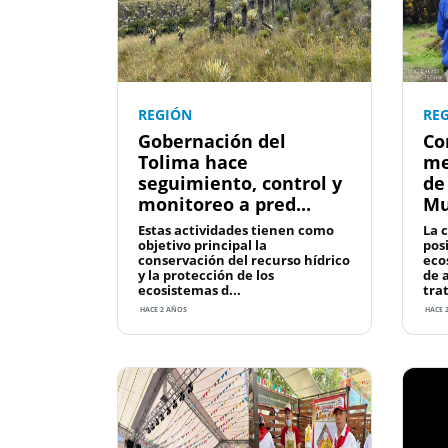
REGIÓN
RE
Gobernación del
Co
Tolima hace
me
seguimiento, control y
de
monitoreo a pred...
Mur
Estas actividades tienen como
La 
objetivo principal la
pos
conservación del recurso hídrico
eco
y la protección de los
de 
ecosistemas d...
tra
HACE 2 AÑOS
HACE 