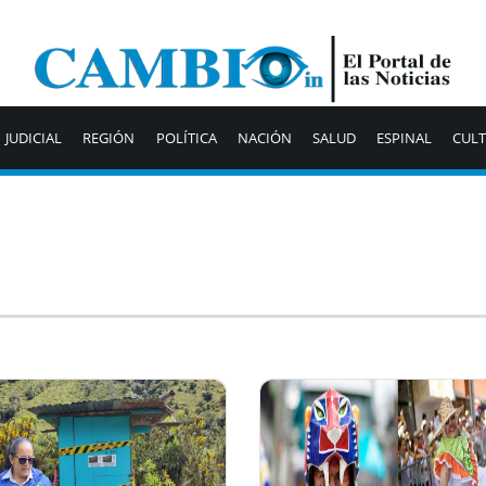
JUDICIAL
REGIÓN
POLÍTICA
NACIÓN
SALUD
ESPINAL
CUL