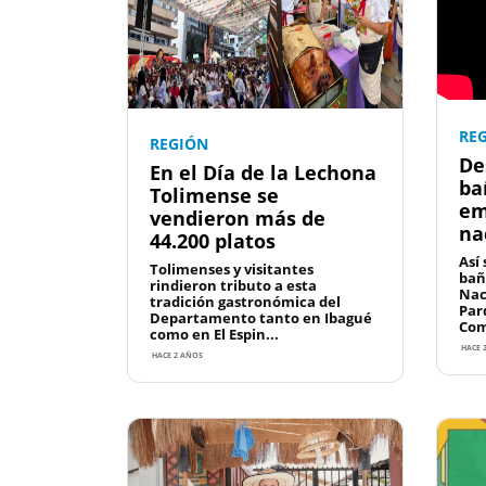
RE
REGIÓN
De
En el Día de la Lechona
ba
Tolimense se
em
vendieron más de
na
44.200 platos
Así 
Tolimenses y visitantes
bañ
rindieron tributo a esta
Nac
tradición gastronómica del
Par
Departamento tanto en Ibagué
Com
como en El Espin...
HACE 
HACE 2 AÑOS