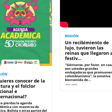
REGIÓN
Un recibimiento de
lujo, tuvieron las
reinas que llegaron 
festiv...
"Siéntanse, por favor, en cas
son ustedes grandes
embajadoras que promueven
GIÓN
colombianismo”: la emotiva
bienvenida de...
uieres conocer de la
tura y el folclor
HACE 2 AÑOS
cional e
ternacional?
te pierdas la agenda
démica con maestros de
ico, Bolivia y otras partes del