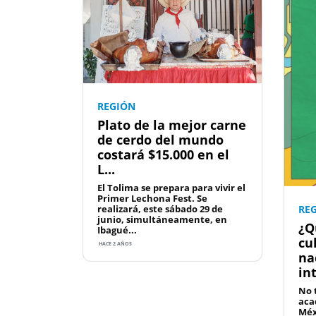
REGIÓN
Plato de la mejor carne
de cerdo del mundo
costará $15.000 en el
L...
El Tolima se prepara para vivir el
Primer Lechona Fest. Se
RE
realizará, este sábado 29 de
junio, simultáneamente, en
¿Q
Ibagué...
cul
HACE 2 AÑOS
na
in
No 
aca
Méx