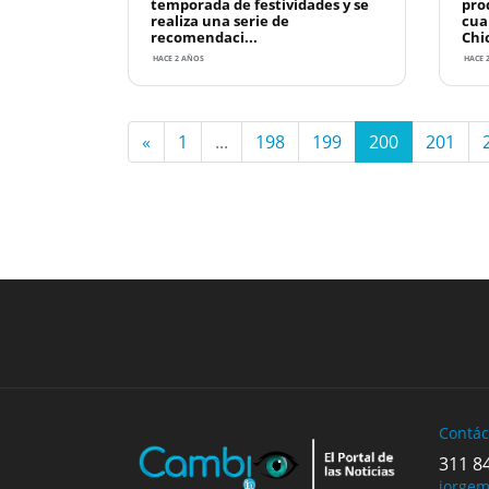
temporada de festividades y se
pro
realiza una serie de
cua
recomendaci...
Chic
HACE 2 AÑOS
HACE 
«
1
...
198
199
200
201
Previous
Contác
311 8
jorge