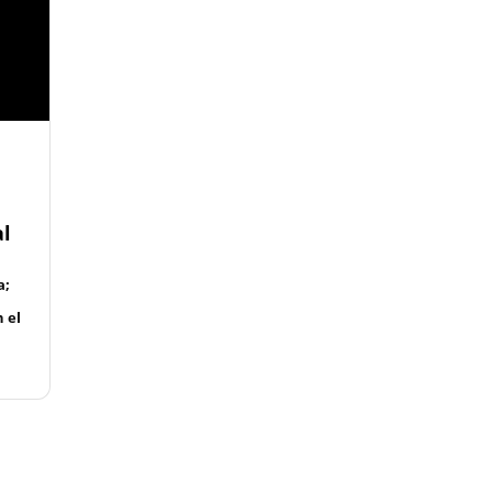
al
a;
 el