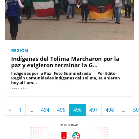
REGIÓN
Indígenas del Tolima Marcharon por la
paz y exigieron terminar la G...
Indígenas por la Paz Foto Suministrada Por Editor
Región Comunidades indígenas del Tolima, se unieron
hoy al llam...
HACE 11 AÑOS
«
1
...
494
495
496
497
498
...
50
Previous
Next