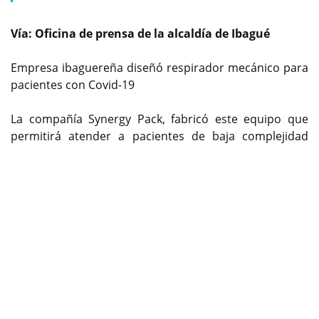
Vía: Oficina de prensa de la alcaldía de Ibagué
Empresa ibaguereña diseñó respirador mecánico para
pacientes con Covid-19
La compañía Synergy Pack, fabricó este equipo que
permitirá atender a pacientes de baja complejidad
Previous
Next
afectados por el virus.
La empresa privada Synergy Pack, fabricó con
tecnología amigable un respirador artificial para asistir
a las personas con afectaciones pulmonares de baja
complejidad, en la capital del Tolima.
Los parámetros del respirador pueden ser ajustables a
través de su pantalla de comunicación, permitiéndole
al personal médico variar la frecuencia de las