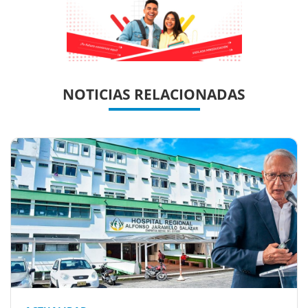
Previous
Previous
Next
Next
NOTICIAS RELACIONADAS