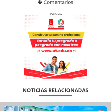
Comentarios
Previous
Next
Previous
Previous
Next
Next
NOTICIAS RELACIONADAS