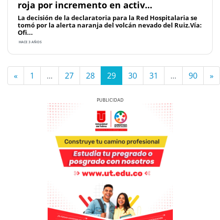
roja por incremento en activ...
La decisión de la declaratoria para la Red Hospitalaria se
tomó por la alerta naranja del volcán nevado del Ruiz.Vía:
Ofi...
HACE 3 AÑOS
«
1
...
27
28
29
30
31
...
90
»
Previous
Next
Previous
Next