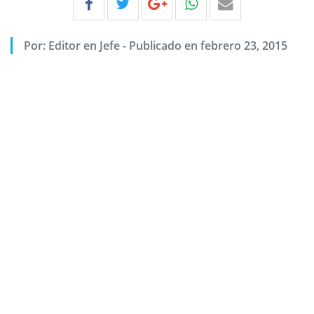
Por:
Editor en Jefe
-
Publicado en febrero 23, 2015
Previous
Next
Violencia al límite.
Foto suministrada por
José Adenis Ramírez
Por: Editor Judicial.
Cambio in
, conocío por informaciones de la red de
Taxistas
de Ibagué, que en la tarde del domingo en la
entrada de la terminal del transporte de esta capital un
auxiliar de un bus
intermunicipal
estuvo apunto de
asesinar a una de sus pasajeras.