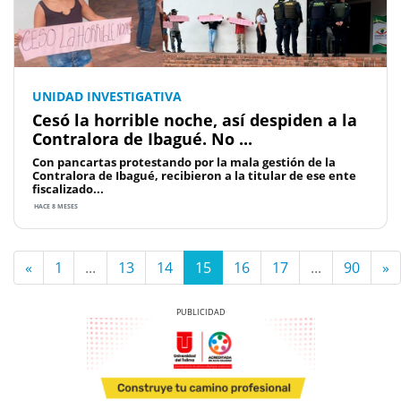
UNIDAD INVESTIGATIVA
Cesó la horrible noche, así despiden a la
Contralora de Ibagué. No ...
Con pancartas protestando por la mala gestión de la
Contralora de Ibagué, recibieron a la titular de ese ente
fiscalizado...
HACE 8 MESES
«
1
...
13
14
15
16
17
...
90
»
Previous
Next