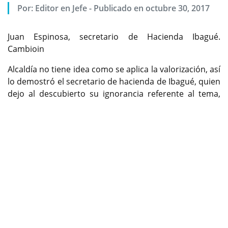
Por:
Editor en Jefe
-
Publicado en octubre 30, 2017
Juan Espinosa, secretario de Hacienda Ibagué.
Cambioin
Alcaldía no tiene idea como se aplica la valorización, así
lo demostró el secretario de hacienda de Ibagué, quien
dejo al descubierto su ignorancia referente al tema,
Previous
Next
con una entrevista concedida a los medios de
comunicación.
Juan Espinosa, encargado de las finanzas de la
administración de Guillermo Alfonso Jaramillo,
responsable a su vez de implementar el cobro del
nuevo tributo a la mayoría de ciudadanos, sembró más
dudas en la comunidad.
El funcionario expresó: “De nueve macro-proyectos
radicados en el plan de desarrollo, se escogieron cinco