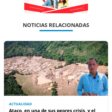
Previous
Previous
Next
Next
NOTICIAS RELACIONADAS
ACTUALIDAD
Ataco, en una de sus peores crisis, y el