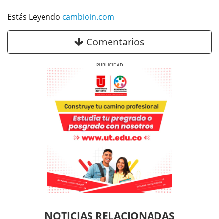
Estás Leyendo
cambioin.com
Comentarios
Previous
Next
Previous
Previous
Next
Next
NOTICIAS RELACIONADAS