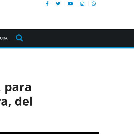
TURA
, para
a, del