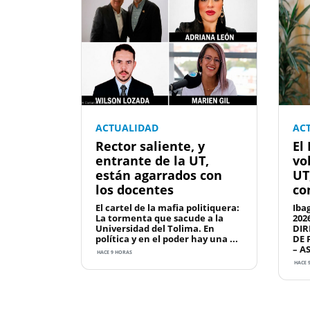
ACTUALIDAD
AC
Rector saliente, y
El
entrante de la UT,
vo
están agarrados con
UT
los docentes
co
El cartel de la mafia politiquera:
Iba
La tormenta que sacude a la
202
Universidad del Tolima. En
DIR
política y en el poder hay una ...
DE 
– A
HACE 9 HORAS
HACE 