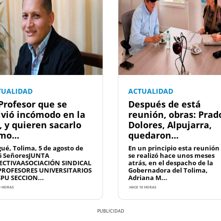
TUALIDAD
ACTUALIDAD
 Profesor que se
Después de está
lvió incómodo en la
reunión, obras: Prad
, y quieren sacarlo
Dolores, Alpujarra,
mo...
quedaron...
gué, Tolima, 5 de agosto de
En un principio esta reunión
6 SeñoresJUNTA
se realizó hace unos meses
ECTIVAASOCIACIÓN SINDICAL
atrás, en el despacho de la
PROFESORES UNIVERSITARIOS
Gobernadora del Tolima,
SPU SECCION...
Adriana M...
9 HORAS
HACE 10 HORAS