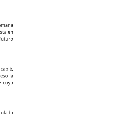
semana
sta en
futuro
capié,
eso la
y cuyo
culado