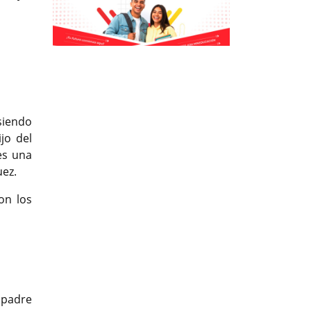
Previous
Previous
Next
Next
siendo
jo del
es una
uez.
on los
 padre