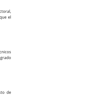
ctoral,
que el
cnicos
egrado
sto de