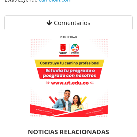
Comentarios
Previous
Next
Previous
Previous
Next
Next
NOTICIAS RELACIONADAS