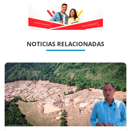
Previous
Previous
Next
Next
NOTICIAS RELACIONADAS