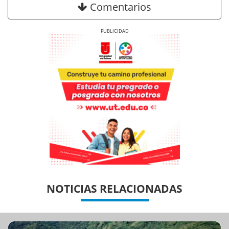
Comentarios
Previous
Next
Previous
Previous
Next
Next
NOTICIAS RELACIONADAS