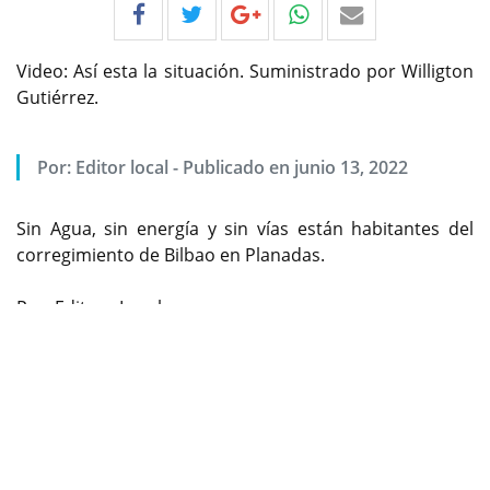
Video: Así esta la situación. Suministrado por Willigton
Gutiérrez.
Por:
Editor local
-
Publicado en junio 13, 2022
Sin Agua, sin energía y sin vías están habitantes del
corregimiento de Bilbao en Planadas.
Por: Editora Local
Previous
Next
Este lunes comenzarán trabajos de recuperación para
restablecer el servicio
Una dura situación atraviesa un promedio de 1.500
habitantes que residen en 21 veredas del