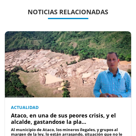
Previous
Previous
Next
Next
NOTICIAS RELACIONADAS
ACTUALIDAD
Ataco, en una de sus peores crisis, y el
alcalde, gastandose la pla...
Al municipio de Ataco, los mineros ilegales, y grupos al
margen de la ley, lo están arrasando, situación que no le