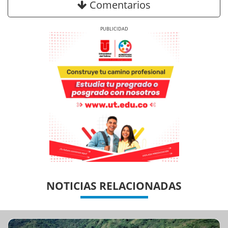
Comentarios
Previous
Next
Previous
Previous
Next
Next
NOTICIAS RELACIONADAS