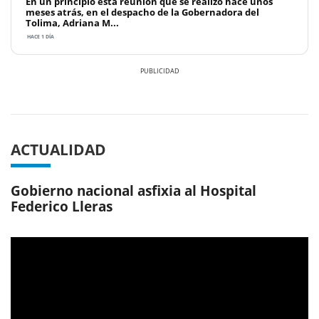
En un principio esta reunión qué se realizó hace unos
meses atrás, en el despacho de la Gobernadora del
Tolima, Adriana M...
HACE 1 DÍA
Previous
Next
ACTUALIDAD
Gobierno nacional asfixia al Hospital
Federico Lleras