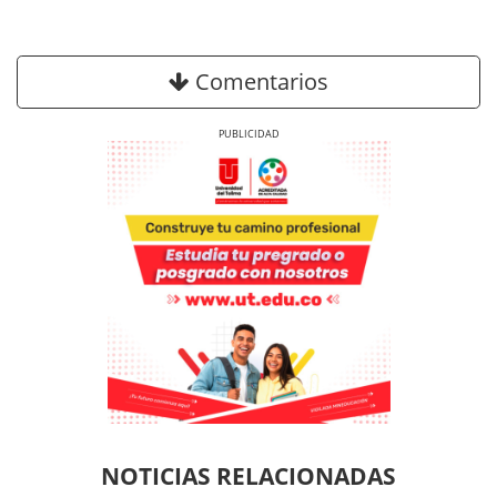
Comentarios
Previous
Next
Previous
Previous
Next
Next
NOTICIAS RELACIONADAS