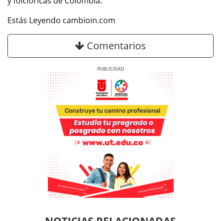
y folclóricas de Colombia.
Estás Leyendo cambioin.com
Comentarios
Previous
Next
Previous
Previous
Next
Next