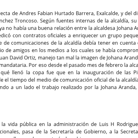
irecta de Andres Fabian Hurtado Barrera, Exalcalde, y del d
chez Troncoso. Según fuentes internas de la alcaldía, su 
a no había una buena relación entre la alcaldesa Johana A
dedicó con contratos oficiales a enriquecer un grupo pequ
efe de comunicaciones de la alcaldía debía tener en cuenta
io de amigos en los medios a los cuales se había compro
uan David Ortiz, manejo tan mal la imagen de Johana Arand
 mandataria. Por eso desde el pasado mes de febrero la alca
 qué llenó la copa fue que en la inauguración de las Pi
rle el tiempo del medio de comunicación oficial de la alcaldí
ndo a un lado el trabajo realizado por la Johana Aranda,
la vida pública en la administración de Luis H Rodrigue
cionales, pasa de la Secretaría de Gobierno, a la Secreta