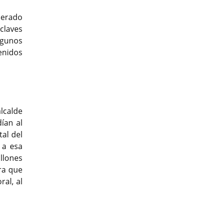
Previous
Previous
Next
Next
nerado
 claves
lgunos
enidos
lcalde
ían al
al del
 a esa
llones
ra que
al, al