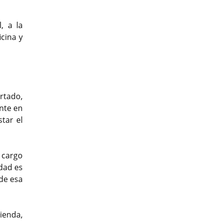
, a la
icina y
rtado,
nte en
tar el
l cargo
idad es
de esa
ienda,