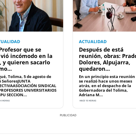
TUALIDAD
ACTUALIDAD
 Profesor que se
Después de está
lvió incómodo en la
reunión, obras: Prad
, y quieren sacarlo
Dolores, Alpujarra,
mo...
quedaron...
gué, Tolima, 5 de agosto de
En un principio esta reunión
6 SeñoresJUNTA
se realizó hace unos meses
ECTIVAASOCIACIÓN SINDICAL
atrás, en el despacho de la
PROFESORES UNIVERSITARIOS
Gobernadora del Tolima,
SPU SECCION...
Adriana M...
14 HORAS
HACE 15 HORAS