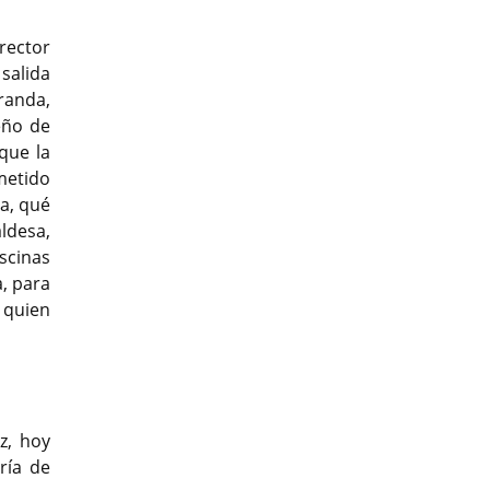
irector
salida
randa,
eño de
 que la
metido
a, qué
ldesa,
scinas
a, para
 quien
z, hoy
ría de