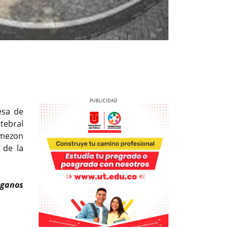
esa de
tebral
emezon
 de la
Previous
Next
anos