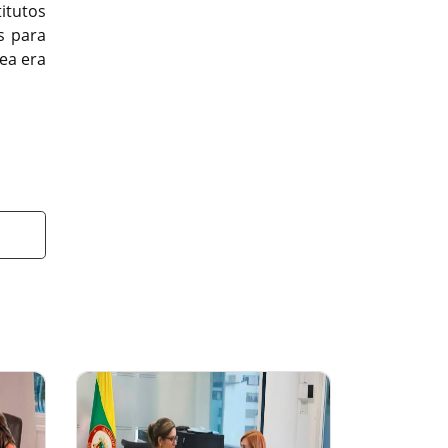
itutos
s para
dea era
t