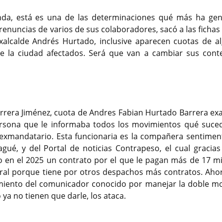
nda, está es una de las determinaciones qué más ha ge
renuncias de varios de sus colaboradores, sacó a las fichas
Exalcalde Andrés Hurtado, inclusive aparecen cuotas de a
e la ciudad afectados. Será que van a cambiar sus cont
errera Jiménez, cuota de Andres Fabian Hurtado Barrera exa
persona que le informaba todos los movimientos qué suced
al exmandatario. Esta funcionaria es la compañera sentiment
gué, y del Portal de noticias Contrapeso, el cual gracias
 en el 2025 un contrato por el que le pagan más de 17 mi
tral porque tiene por otros despachos más contratos. Aho
miento del comunicador conocido por manejar la doble mor
 ya no tienen que darle, los ataca.