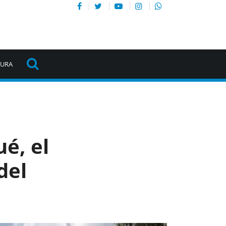
TURA
é, el
del