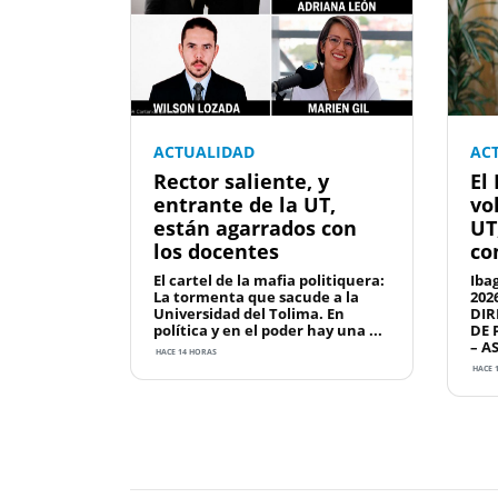
ACTUALIDAD
AC
Rector saliente, y
El
entrante de la UT,
vo
están agarrados con
UT
los docentes
co
El cartel de la mafia politiquera:
Iba
La tormenta que sacude a la
202
Universidad del Tolima. En
DIR
política y en el poder hay una ...
DE 
– A
HACE 14 HORAS
HACE 
Previous