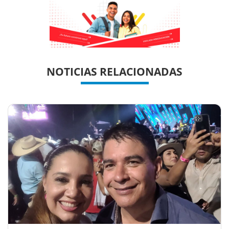
Previous
Previous
Next
Next
NOTICIAS RELACIONADAS