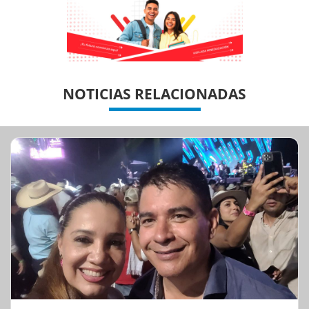
Previous
Previous
Next
Next
NOTICIAS RELACIONADAS