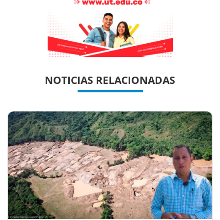
Previous
Previous
Next
Next
NOTICIAS RELACIONADAS