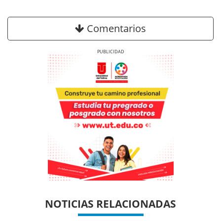
Comentarios
Previous
Next
Previous
Previous
Next
Next
NOTICIAS RELACIONADAS