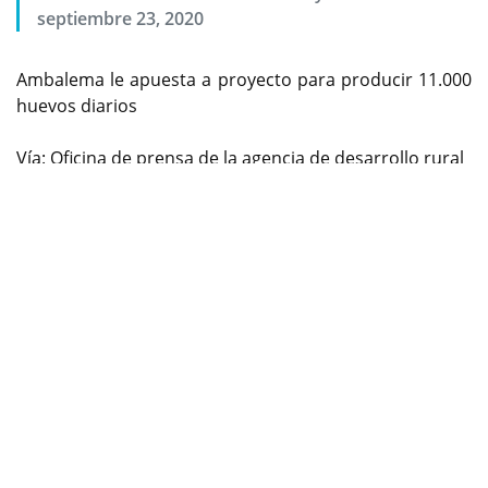
septiembre 23, 2020
Ambalema le apuesta a proyecto para producir 11.000
huevos diarios
Vía: Oficina de prensa de la agencia de desarrollo rural
Previous
Next
La Agencia de Desarrollo Rural, la alcaldía de
Ambalema, el representante a la Cámara Ricardo Ferro
y la Asociación de Pequeños Productores
Agropecuarios e Industriales de la vereda el Chorrillo
de Ambalema, Avanzan en el diagnóstico y formulación
de un proyecto productivo de gallinas ponedoras con
asistencia técnica de buenas prácticas de manejo y
producción en un contexto de desarrollo social
económico y ambiental, que beneficiaría de forma
directa e indirecta a cerca de 230 familias.