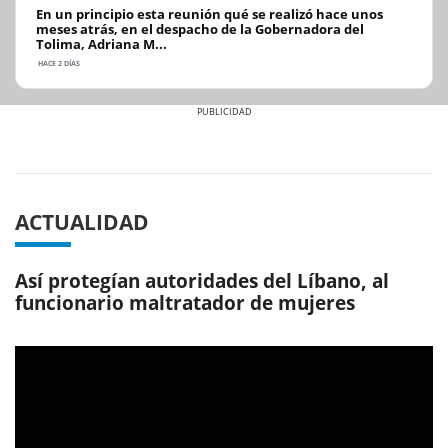
En un principio esta reunión qué se realizó hace unos
meses atrás, en el despacho de la Gobernadora del
Tolima, Adriana M...
HACE 2 DÍAS
Previous
Next
ACTUALIDAD
Así protegían autoridades del Líbano, al
funcionario maltratador de mujeres