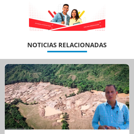
Previous
Previous
Next
Next
NOTICIAS RELACIONADAS