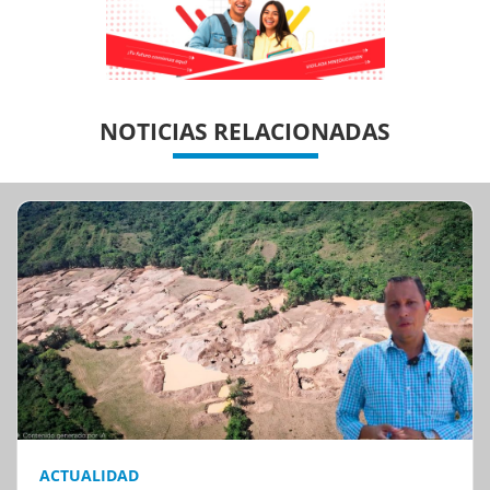
Previous
Previous
Next
Next
NOTICIAS RELACIONADAS
ACTUALIDAD