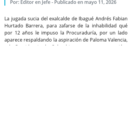
Por:
Editor en Jefe
-
Publicado en mayo 11, 2026
La jugada sucia del exalcalde de Ibagué Andrés Fabian
Hurtado Barrera, para zafarse de la inhabilidad qué
por 12 años le impuso la Procuraduría, por un lado
aparece respaldando la aspiración de Paloma Valencia,
a la Presidencia de Colombia, pero por otro envió a
Previous
Next
uno de sus alfiles para dirigir una parte de la campaña
de Abelardo de la Espriella, el cree que puede ganar
con cara y con sello. La historia completa leala a
continuación.
Encuentre contenido exclusivo en WhatsApp Channel,
siganos ya:
https://whatsapp.com/channel/0029Va9kwaD1CYoZx
xokC42iñ