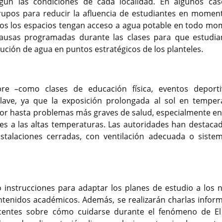
ún las condiciones de cada localidad. En algunos cas
 grupos para reducir la afluencia de estudiantes en momen
dos los espacios tengan acceso a agua potable en todo mo
pausas programadas durante las clases para que estudia
bución de agua en puntos estratégicos de los planteles.
ibre –como clases de educación física, eventos deport
lave, ya que la exposición prolongada al sol en temper
or hasta problemas más graves de salud, especialmente en
es a las altas temperaturas. Las autoridades han destaca
nstalaciones cerradas, con ventilación adecuada o siste
o instrucciones para adaptar los planes de estudio a los 
contenidos académicos. Además, se realizarán charlas inform
ocentes sobre cómo cuidarse durante el fenómeno de El