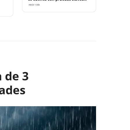
HACE 1 DÍA
Next
 de 3
dades