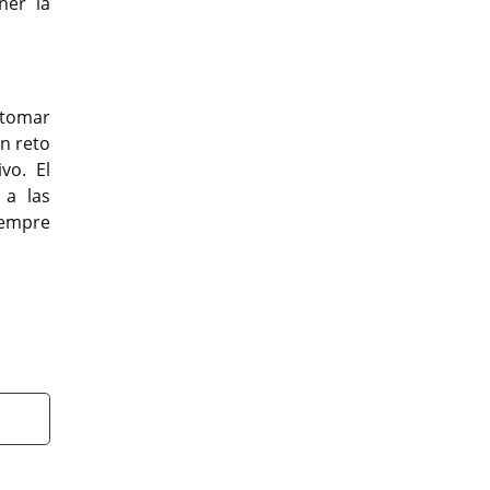
ner la
y tomar
n reto
vo. El
 a las
iempre