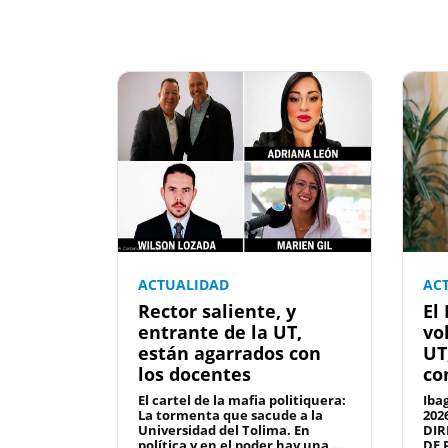
ACTUALIDAD
AC
Rector saliente, y
El
entrante de la UT,
vo
están agarrados con
UT
los docentes
co
El cartel de la mafia politiquera:
Iba
La tormenta que sacude a la
202
Universidad del Tolima. En
DIR
política y en el poder hay una ...
DE 