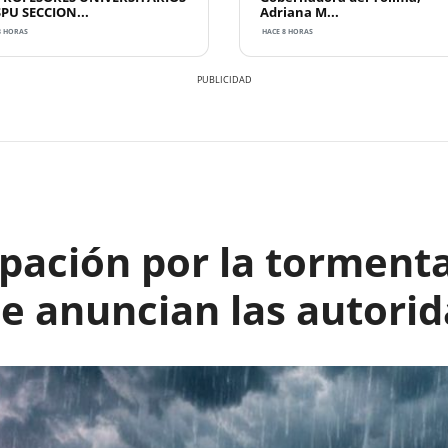
SPU SECCION...
Adriana M...
8 HORAS
HACE 8 HORAS
pación por la tormenta
ue anuncian las autori