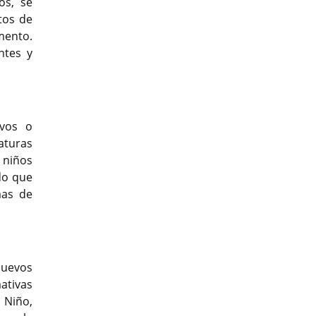
os, se
tos de
mento.
ntes y
ivos o
aturas
 niños
do que
mas de
nuevos
ativas
 Niño,