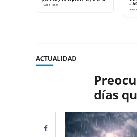
– A
HACE 8 HORAS
HACE 
Previous
ACTUALIDAD
Preocu
días q