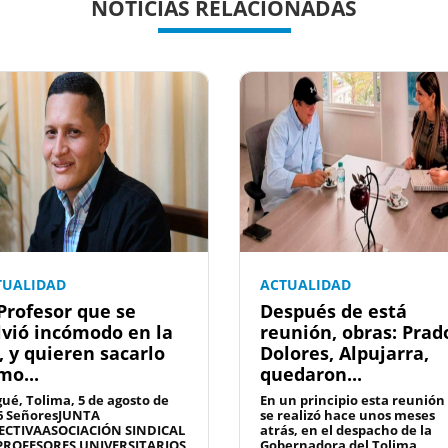
NOTICIAS RELACIONADAS
TUALIDAD
ACTUALIDAD
 Profesor que se
Después de está
lvió incómodo en la
reunión, obras: Prad
, y quieren sacarlo
Dolores, Alpujarra,
mo...
quedaron...
gué, Tolima, 5 de agosto de
En un principio esta reunión
6 SeñoresJUNTA
se realizó hace unos meses
ECTIVAASOCIACIÓN SINDICAL
atrás, en el despacho de la
PROFESORES UNIVERSITARIOS
Gobernadora del Tolima,