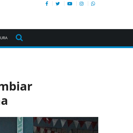
TURA
ambiar
ma