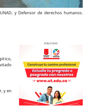
la UNAD, y Defensor de derechos humanos.
írico,
vitado
Previous
Next
r, y en
Previous
Previous
Next
Next