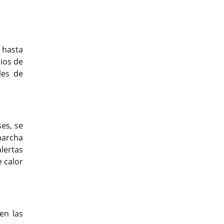
 hasta
ios de
les de
es, se
marcha
lertas
e calor
en las