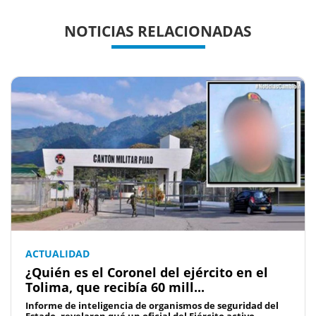
Previous
Previous
Next
Next
NOTICIAS RELACIONADAS
ACTUALIDAD
¿Quién es el Coronel del ejército en el
Tolima, que recibía 60 mill...
Informe de inteligencia de organismos de seguridad del