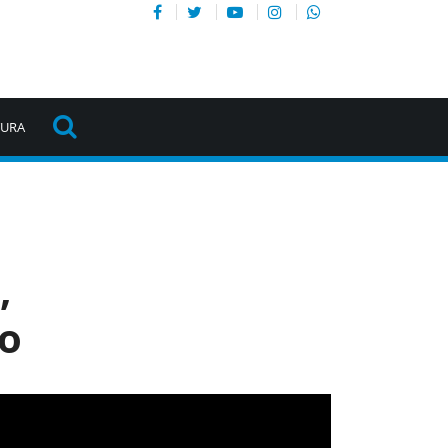
TURA
,
co