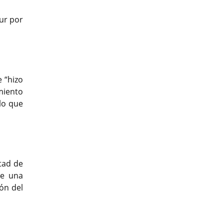
Mur por
e “hizo
miento
lo que
tad de
ce una
ón del