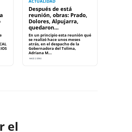
ACTUALIDAD
Después de está
la
reunión, obras: Prado,
o
Dolores, Alpujarra,
quedaron...
e
En un principio esta reunión qué
se realizó hace unos meses
CAL
atrás, en el despacho de la
RIOS
Gobernadora del Tolima,
Adriana M...
HACE 2 DÍAS
Next
r el