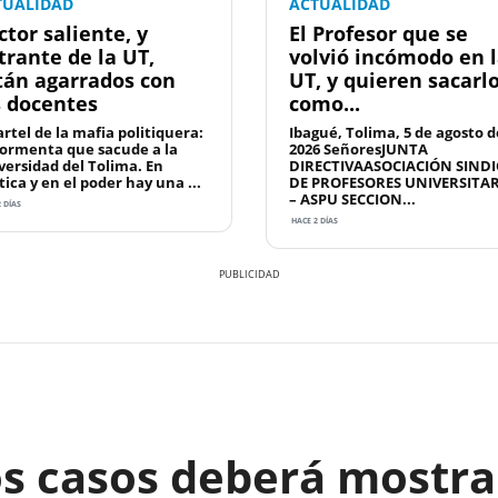
TUALIDAD
ACTUALIDAD
ctor saliente, y
El Profesor que se
trante de la UT,
volvió incómodo en 
tán agarrados con
UT, y quieren sacarl
s docentes
como...
artel de la mafia politiquera:
Ibagué, Tolima, 5 de agosto d
tormenta que sacude a la
2026 SeñoresJUNTA
versidad del Tolima. En
DIRECTIVAASOCIACIÓN SINDI
tica y en el poder hay una ...
DE PROFESORES UNIVERSITA
– ASPU SECCION...
 DÍAS
HACE 2 DÍAS
os casos deberá mostra