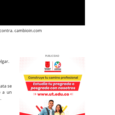
 contra. cambioin.com
lgar.
gata se
Previous
Next
e a un
.