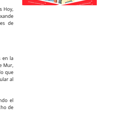
Previous
Previous
Next
Next
os Hoy,
exande
des de
 en la
e Mur,
lo que
ular al
ndo el
cho de