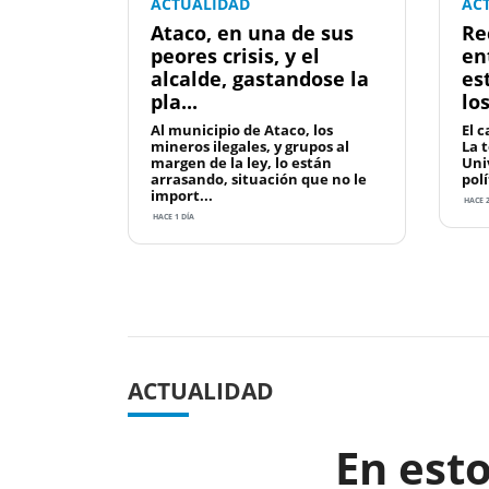
ACTUALIDAD
AC
Ataco, en una de sus
Re
peores crisis, y el
en
alcalde, gastandose la
es
pla...
lo
Al municipio de Ataco, los
El c
mineros ilegales, y grupos al
La 
margen de la ley, lo están
Uni
arrasando, situación que no le
polí
import...
HACE 2
HACE 1 DÍA
Previous
ACTUALIDAD
En est