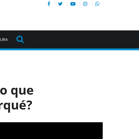
TURA
lo que
orqué?