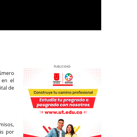
número
 en el
ital de
Previous
Next
omisos,
ás por