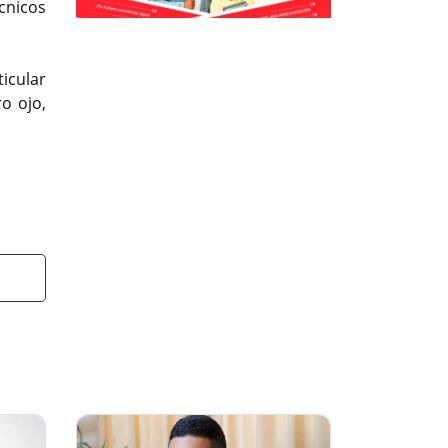
écnicos
Previous
Previous
Next
Next
icular
o ojo,
t