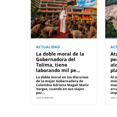
ACTUALIDAD
AC
La doble moral de la
At
Gobernadora del
peo
Tolima, tiene
al
laborando mil pe...
pla
La doble moral en los discursos
Al 
de la mejor Gobernadora de
min
Colombia Adriana Magali Matiz
mar
Vargas, cuando en sus viajes
arr
por...
imp
HACE 34 MINUTOS
HACE 2