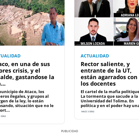
TUALIDAD
ACTUALIDAD
aco, en una de sus
Rector saliente, y
res crisis, y el
entrante de la UT,
calde, gastandose la
están agarrados con
...
los docentes
municipio de Ataco, los
El cartel de la mafia politiqu
eros ilegales, y grupos al
La tormenta que sacude a la
gen de la ley, lo están
Universidad del Tolima. En
asando, situación que no le
política y en el poder hay una 
ort...
HACE 3 DÍAS
 DÍAS