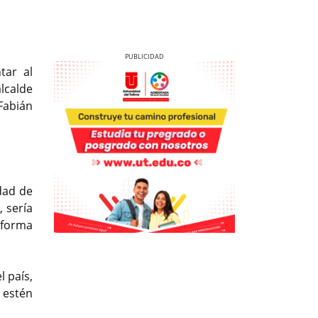
tar al
lcalde
Fabián
Previous
Next
dad de
, sería
 forma
Previous
Previous
Next
Next
 país,
 estén