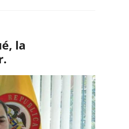
Next
é, la
r.