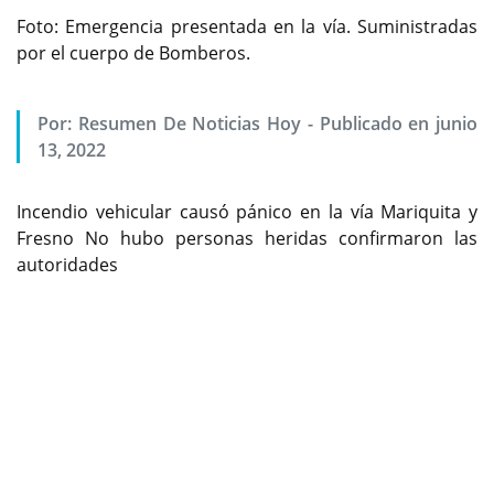
Foto: Emergencia presentada en la vía. Suministradas
por el cuerpo de Bomberos.
Por:
Resumen De Noticias Hoy
-
Publicado en junio
13, 2022
Incendio vehicular causó pánico en la vía Mariquita y
Fresno No hubo personas heridas confirmaron las
autoridades
Previous
Next
Por: Editora Local
Una emergencia como consecuencia de un incendio
vehicular se reportó en el sector conocido como
Balneario La Parroquia en la vía Mariquita – Fresno en
el norte del Tolima.