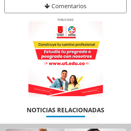
Comentarios
Previous
Next
Previous
Previous
Next
Next
NOTICIAS RELACIONADAS