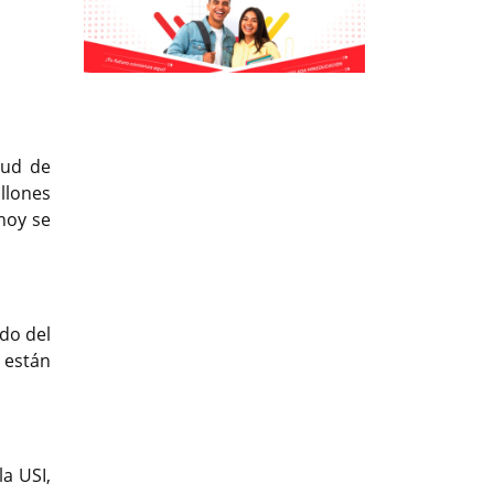
Previous
Previous
Next
Next
lud de
llones
hoy se
ado del
 están
la USI,