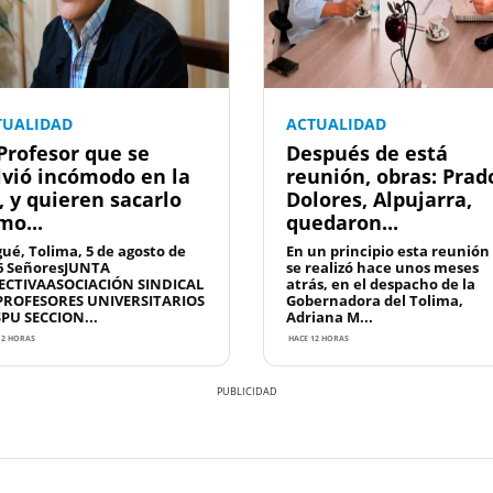
TUALIDAD
ACTUALIDAD
 Profesor que se
Después de está
lvió incómodo en la
reunión, obras: Prad
, y quieren sacarlo
Dolores, Alpujarra,
mo...
quedaron...
gué, Tolima, 5 de agosto de
En un principio esta reunión
6 SeñoresJUNTA
se realizó hace unos meses
ECTIVAASOCIACIÓN SINDICAL
atrás, en el despacho de la
PROFESORES UNIVERSITARIOS
Gobernadora del Tolima,
SPU SECCION...
Adriana M...
12 HORAS
HACE 12 HORAS