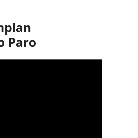
mplan
o Paro