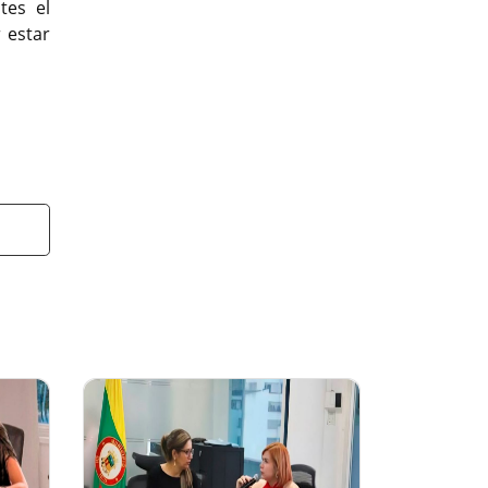
tes el
 estar