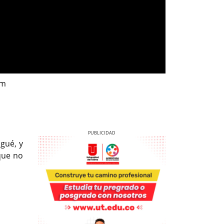
om
gué, y
que no
Previous
Next