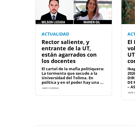
ACTUALIDAD
AC
Rector saliente, y
El
entrante de la UT,
vo
están agarrados con
UT
los docentes
co
El cartel de la mafia politiquera:
Iba
La tormenta que sacude a la
202
Universidad del Tolima. En
DIR
política y en el poder hay una ...
DE 
– A
HACE 12 HORAS
HACE 
Previous