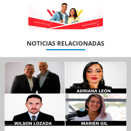
Previous
Previous
Next
Next
NOTICIAS RELACIONADAS