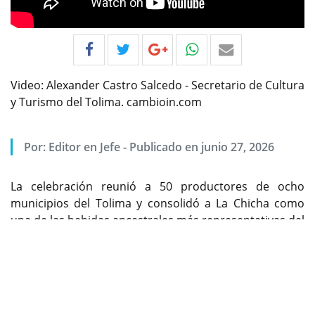
Video: Alexander Castro Salcedo - Secretario de Cultura
y Turismo del Tolima. cambioin.com
Por:
Editor en Jefe
-
Publicado en junio 27, 2026
La celebración reunió a 50 productores de ocho
municipios del Tolima y consolidó a La Chicha como
una de las bebidas ancestrales más representativas del
Previous
Next
departamento. Las ventas alcanzaron los $39.886.000
durante la jornada, realizada en el marco del 52.º
Festival Folclórico Colombiano.