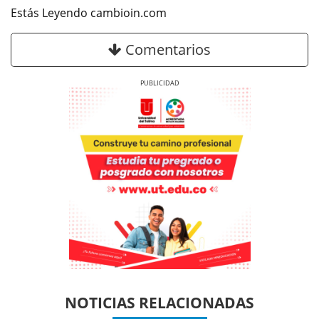
Estás Leyendo cambioin.com
Comentarios
Previous
Next
Previous
Previous
Next
Next
NOTICIAS RELACIONADAS