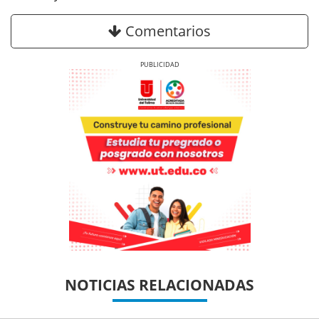
Comentarios
Previous
Next
Previous
Previous
Next
Next
NOTICIAS RELACIONADAS