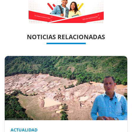
Previous
Previous
Next
Next
NOTICIAS RELACIONADAS
ACTUALIDAD