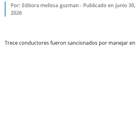
Por:
Editora melissa guzman
-
Publicado en junio 30,
2026
Trece conductores fueron sancionados por manejar en
Previous
Next
estado de embriaguez con la inmovilización de sus
vehículos. Durante el fin de semana en el que Ibagué
vivió una de las jornadas más importantes del Festival
Folclórico Colombiano con la realización del desfile de
San Pedro, la Secretaría de Movilidad adelantó
operativos de control y prevención en diferentes
puntos de la ciudad, con el propósito de garantizar la
seguridad vial de habitantes y turistas.
Encuentre contenido exclusivo en WhatsApp Channel,
siganos ya: