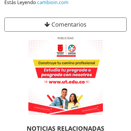
Estás Leyendo
cambioin.com
Comentarios
Previous
Next
Previous
Previous
Next
Next
NOTICIAS RELACIONADAS