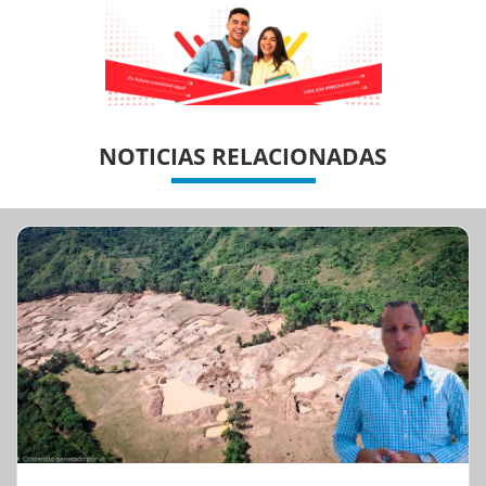
Previous
Previous
Next
Next
NOTICIAS RELACIONADAS