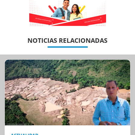
Previous
Previous
Next
Next
NOTICIAS RELACIONADAS