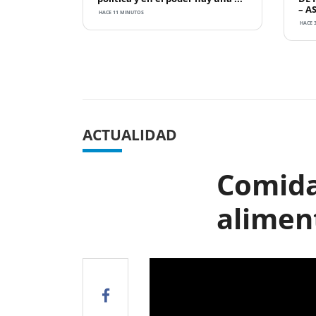
– A
HACE 11 MINUTOS
HACE 
Previous
ACTUALIDAD
Comida
alimen