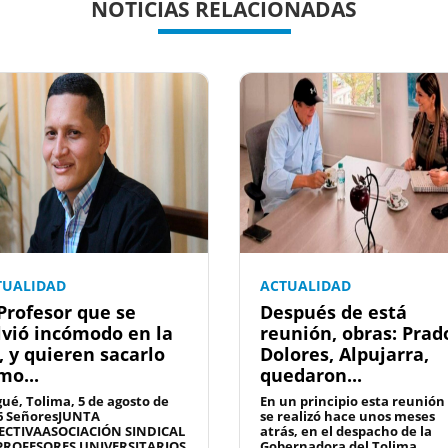
NOTICIAS RELACIONADAS
TUALIDAD
ACTUALIDAD
 Profesor que se
Después de está
lvió incómodo en la
reunión, obras: Prad
, y quieren sacarlo
Dolores, Alpujarra,
mo...
quedaron...
gué, Tolima, 5 de agosto de
En un principio esta reunión
6 SeñoresJUNTA
se realizó hace unos meses
ECTIVAASOCIACIÓN SINDICAL
atrás, en el despacho de la
PROFESORES UNIVERSITARIOS
Gobernadora del Tolima,