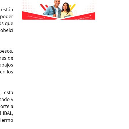
 están
 poder
Previous
Previous
Next
Next
os que
cobelci
pesos,
nes de
abajos
en los
, esta
asado y
ortela
 IBAL,
llermo