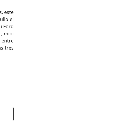
s, este
llo el
su Ford
, mini
 entre
s tres
t