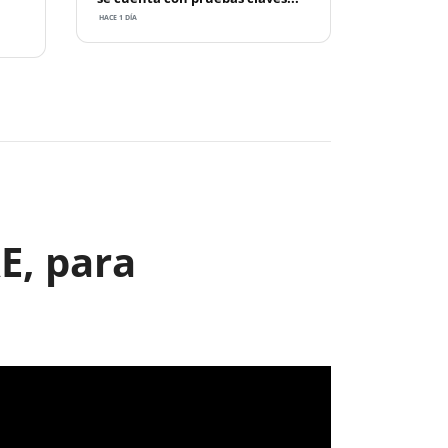
HACE 1 DÍA
Next
E, para