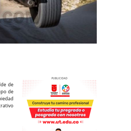
alde de
upo de
piedad
rativo
Previous
Next