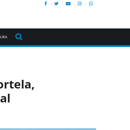
TURA
rtela,
al