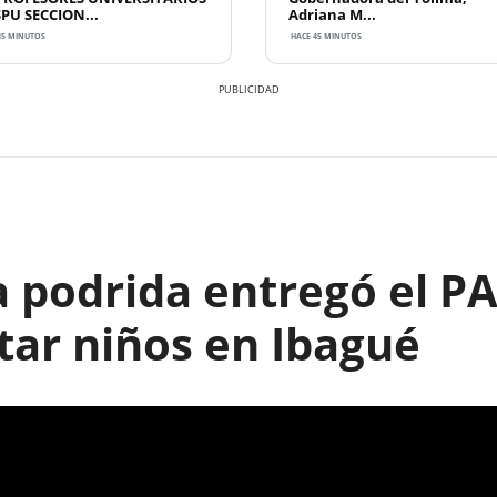
SPU SECCION...
Adriana M...
35 MINUTOS
HACE 45 MINUTOS
 podrida entregó el PA
tar niños en Ibagué