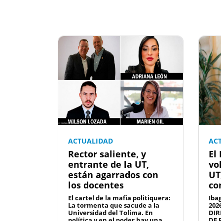
ACTUALIDAD
AC
Rector saliente, y
El
entrante de la UT,
vo
están agarrados con
UT
los docentes
co
El cartel de la mafia politiquera:
Iba
La tormenta que sacude a la
202
Universidad del Tolima. En
DIR
política y en el poder hay una ...
DE 