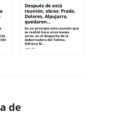
Después de está
la
reunión, obras: Prado,
o
Dolores, Alpujarra,
quedaron...
e
En un principio esta reunión qué
se realizó hace unos meses
CAL
atrás, en el despacho de la
RIOS
Gobernadora del Tolima,
Adriana M...
HACE 1 DÍA
Next
na de