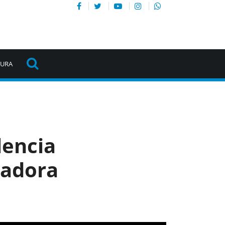
TURA
lencia
radora