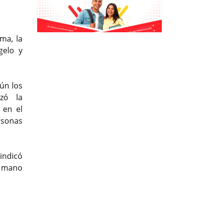
Previous
Previous
Next
Next
ma, la
gelo y
ún los
nzó la
 en el
rsonas
 indicó
a mano