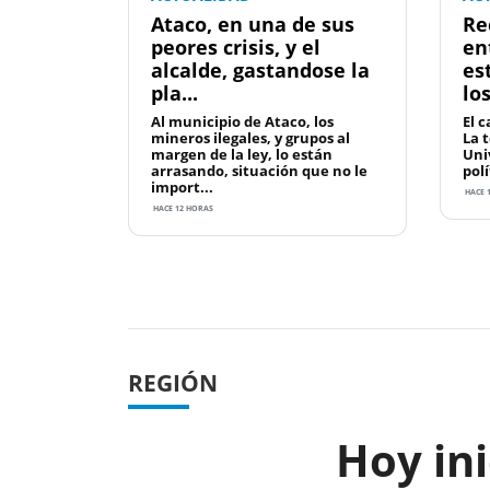
Ataco, en una de sus
Re
peores crisis, y el
en
alcalde, gastandose la
es
pla...
lo
Al municipio de Ataco, los
El c
mineros ilegales, y grupos al
La 
margen de la ley, lo están
Uni
arrasando, situación que no le
polí
import...
HACE 1
HACE 12 HORAS
Previous
REGIÓN
Hoy ini