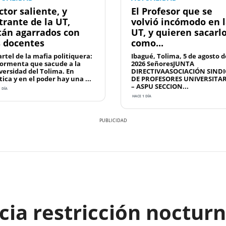
ctor saliente, y
El Profesor que se
trante de la UT,
volvió incómodo en 
tán agarrados con
UT, y quieren sacarl
s docentes
como...
artel de la mafia politiquera:
Ibagué, Tolima, 5 de agosto d
tormenta que sacude a la
2026 SeñoresJUNTA
versidad del Tolima. En
DIRECTIVAASOCIACIÓN SINDI
tica y en el poder hay una ...
DE PROFESORES UNIVERSITA
– ASPU SECCION...
 DÍA
HACE 1 DÍA
cia restricción noctur