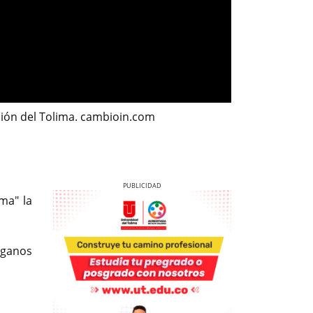
ción del Tolima. cambioin.com
ma" la
anos
Previous
Next