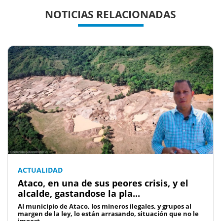
Previous
Previous
Next
Next
NOTICIAS RELACIONADAS
ACTUALIDAD
Ataco, en una de sus peores crisis, y el
alcalde, gastandose la pla...
Al municipio de Ataco, los mineros ilegales, y grupos al
margen de la ley, lo están arrasando, situación que no le
import...