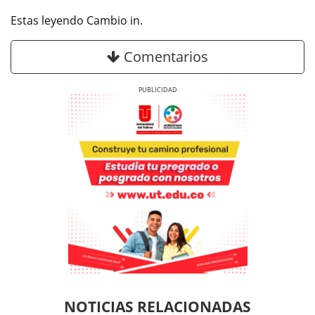
Estas leyendo Cambio in.
Comentarios
Previous
Next
Previous
Previous
Next
Next
NOTICIAS RELACIONADAS