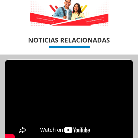
Previous
Previous
Next
Next
NOTICIAS RELACIONADAS