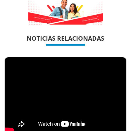
Previous
Previous
Next
Next
NOTICIAS RELACIONADAS