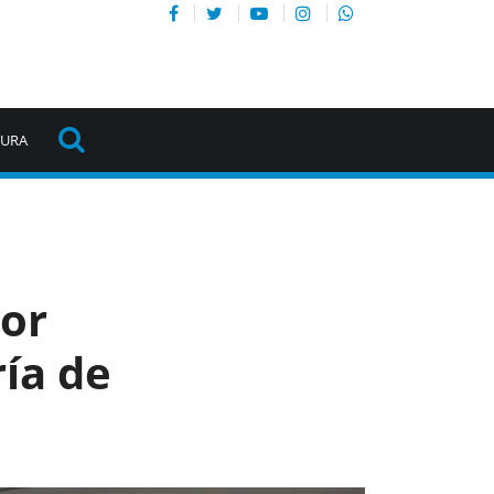
TURA
por
ía de