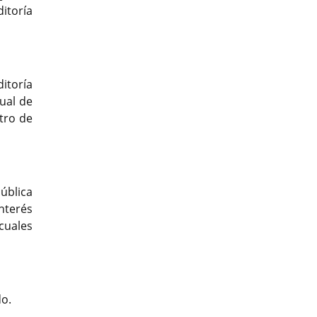
itoría
itoría
gual de
tro de
ública
nterés
cuales
do.