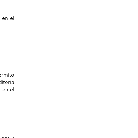
 en el
ermito
itoría
 en el
t
 señora