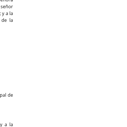
 señor
y a la
 de la
ipal de
y a la