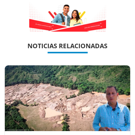
Previous
Previous
Next
Next
NOTICIAS RELACIONADAS