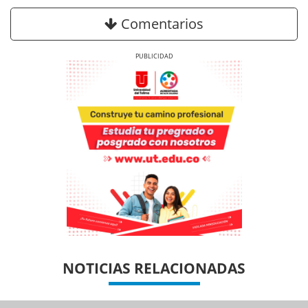
Comentarios
Previous
Next
Previous
Previous
Next
Next
NOTICIAS RELACIONADAS