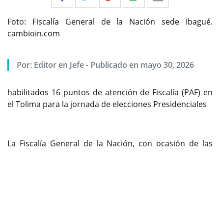
Foto: Fiscalía General de la Nación sede Ibagué.
cambioin.com
Por:
Editor en Jefe
-
Publicado en mayo 30, 2026
habilitados 16 puntos de atención de Fiscalía (PAF) en
el Tolima para la jornada de elecciones Presidenciales
La Fiscalía General de la Nación, con ocasión de las
Previous
Next
elecciones presidenciales de este 31 de mayo, habilitó
en el Tolima 16 puntos de atención, orientación y
denuncia con el fin de brindar acceso directo a la
ciudadanía.