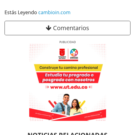
Estás Leyendo
cambioin.com
Comentarios
Previous
Next
Previous
Previous
Next
Next