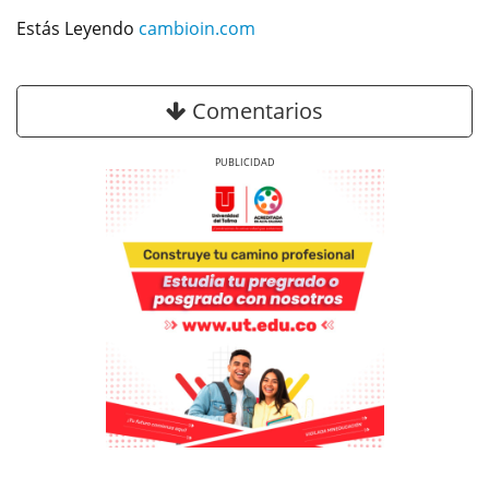
Estás Leyendo
cambioin.com
Comentarios
Previous
Next
Previous
Previous
Next
Next